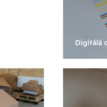
Digitālā 
UZZINĀT VAIRĀK