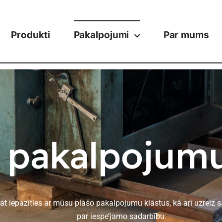
Produkti
Pakalpojumi
Par mums
pakalpojumu
rat iepazīties ar mūsu plašo pakalpojumu klāstus, kā arī uzreiz
par iespe’jamo sadarbību.