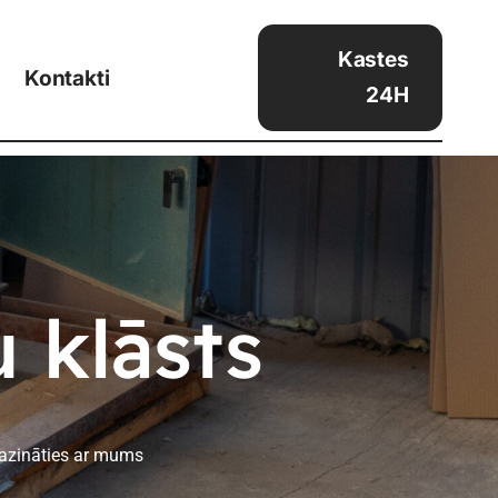
Kastes
Kontakti
24H
 klāsts
 sazināties ar mums