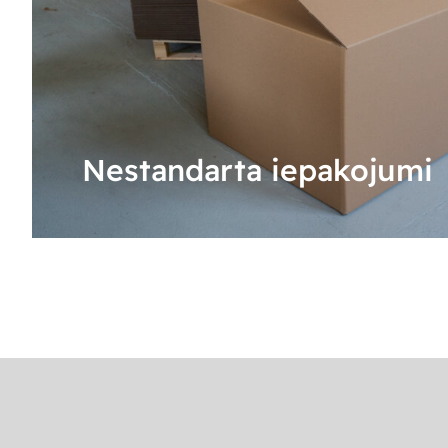
Nestandarta iepakojumi
UZZINĀT VAIRĀK