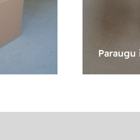
Paraugu 
UZZINĀT VAIRĀK