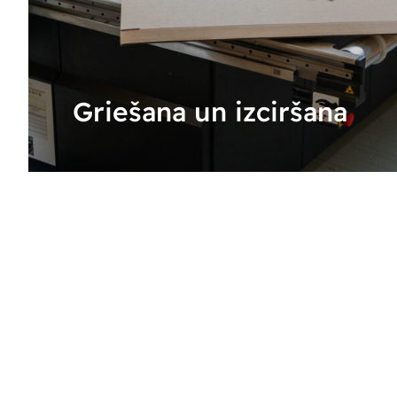
Griešana un izciršana
UZZINĀT VAIRĀK