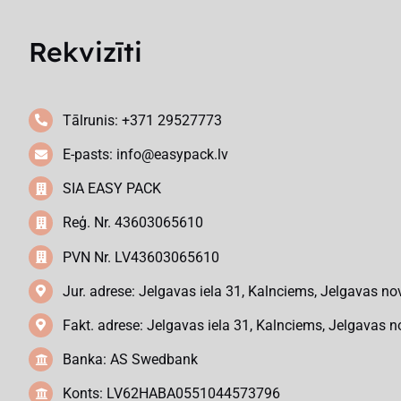
Rekvizīti
Tālrunis: +371 29527773
E-pasts:
info@easypack.lv
SIA EASY PACK
Reģ. Nr. 43603065610
PVN Nr. LV43603065610
Jur. adrese: Jelgavas iela 31, Kalnciems, Jelgavas no
Fakt. adrese: Jelgavas iela 31, Kalnciems, Jelgavas n
Banka: AS Swedbank
Konts: LV62HABA0551044573796